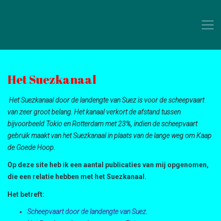
Het Suezkanaal
Het Suezkanaal door de landengte van Suez is voor de scheepvaart
van zeer groot belang. Het kanaal verkort de afstand tussen
bijvoorbeeld Tokio en Rotterdam met 23%, indien de scheepvaart
gebruik maakt van het Suezkanaal in plaats van de lange weg om Kaap
de Goede Hoop.
Op deze site heb ik een aantal publicaties van mij opgenomen,
die een relatie hebben met het Suezkanaal.
Het betreft:
Scheepvaart door de landengte van Suez.