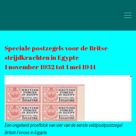
Speciale postzegels voor de Britse
strijdkrachten in Egypte
1 november 1932 tot 1 mei 1941
Een ongetand proefblok van vier van de eerste veldpostpostzegel
British Forces in Egypte.