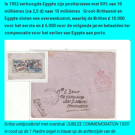
In 1932 verhoogde Egypte zijn posttarieven met 50% van 10
millièmes (ca 2,5 d) naar 15 millièmes . Groot-Brittannië en
Egypte sloten een overeenkomst, waarbij de Britten ₤ 10.000
voor het eerste en ₤ 6.000 voor de volgende jaren betaalden ter
compensatie voor het verlies van Egypte aan porto.
B
ritse veldpostbrief met overdruk ‘JUBILEE COMMEMORATION 1935’
in rood op de 1 Piastre-zegel in blauw op de achterzijde van de