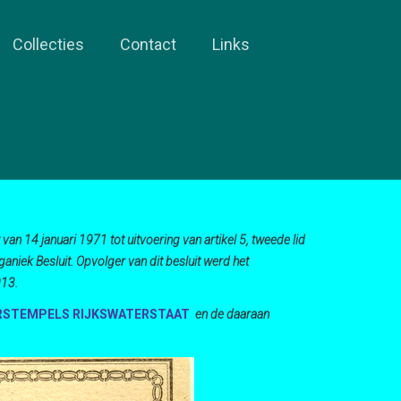
Collecties
Contact
Links
 van 14 januari 1971 tot uitvoering van artikel 5, tweede lid
niek Besluit. Opvolger van dit besluit werd het
013.
RSTEMPELS RIJKSWATERSTAAT
en de daaraan