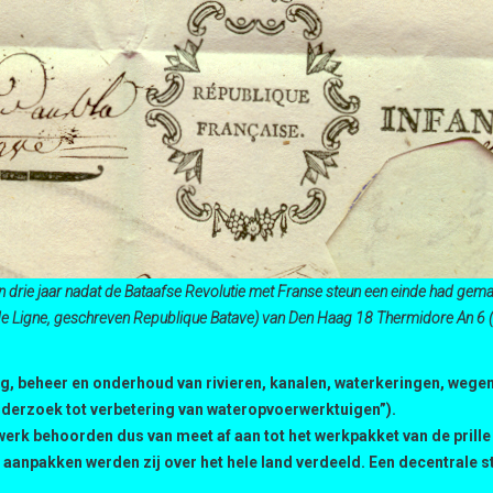
’n drie jaar nadat de Bataafse Revolutie met Franse steun een einde had ge
de Ligne, geschreven Republique Batave) van Den Haag 18 Thermidore An 6 
eg, beheer en onderhoud van rivieren, kanalen, waterkeringen, wege
nderzoek tot verbetering van wateropvoerwerktuigen”).
 werk behoorden dus van meet af aan tot het werkpakket van de pril
aanpakken werden zij over het hele land verdeeld. Een decentrale st