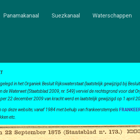
Panamakanaal
Suezkanaal
Waterschappen
AT
legd in het Organiek Besluit Rijkswaterstaat (laatstelijk gewijzigd bij Besluit
de Waterwet (Staatsblad 2009, nr. 549) verviel de rechtsgrond voor dat Orga
t per 22 december 2009 van kracht werd en laatstelijk gewijzigd op 1 april 2
ven op deze website; vanaf 1984 met behulp van frankeerstempels
FRANKEE
kken etc.