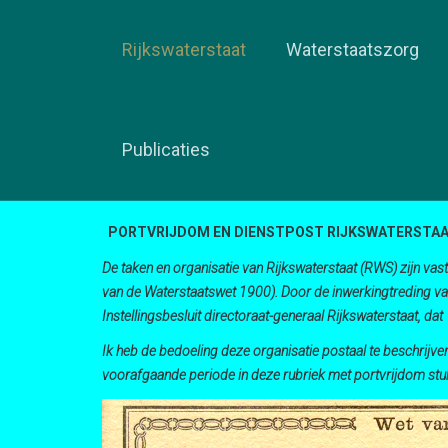
Rijkswaterstaat
Waterstaatszorg
Publicaties
PORTVRIJDOM EN DIENSTPOST RIJKSWATERSTA
De taken en organisatie van Rijkswaterstaat (RWS) zijn vastge
van de Waterstaatswet 1900). Door de inwerkingtreding van 
Instellingsbesluit directoraat-generaal Rijkswaterstaat, da
Ik heb de bedoeling deze organisatie postaal te beschrij
voorafgaande periode in deze rubriek met portvrijdom stu