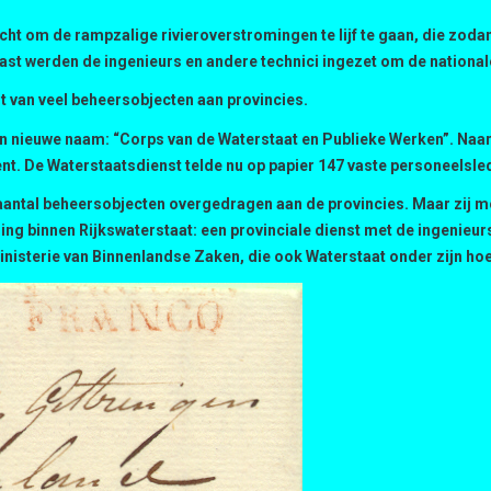
cht om de rampzalige rivieroverstromingen te lijf te gaan, die zodan
t werden de ingenieurs en andere technici ingezet om de nationale 
t van veel beheersobjecten aan provincies.
een nieuwe naam: “Corps van de Waterstaat en Publieke Werken”. Naar
nt. De Waterstaatsdienst telde nu op papier 147 vaste personeelsle
 aantal beheersobjecten overgedragen aan de provincies. Maar zij 
ng binnen Rijkswaterstaat: een provinciale dienst met de ingenieurs
inisterie van Binnenlandse Zaken, die ook Waterstaat onder zijn ho