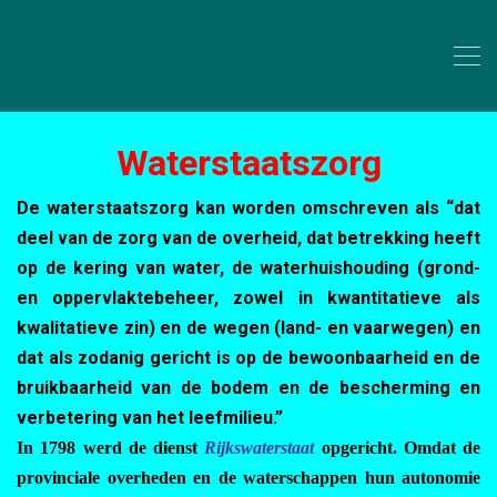
Waterstaatszorg
De waterstaatszorg kan worden omschreven als “dat
deel van de zorg van de overheid, dat betrekking heeft
op de kering van water, de waterhuishouding (grond-
en oppervlaktebeheer, zowel in kwantitatieve als
kwalitatieve zin) en de wegen (land- en vaarwegen) en
dat als zodanig gericht is op de bewoonbaarheid en de
bruikbaarheid van de bodem en de bescherming en
verbetering van het leefmilieu.”
In 1798 werd de dienst
Rijkswaterstaat
opgericht. Omdat de
provinciale overheden en de waterschappen hun autonomie